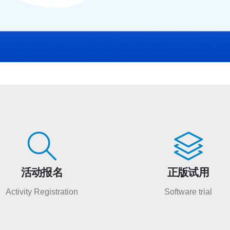
活动报名
正版试用
Activity Registration
Software trial