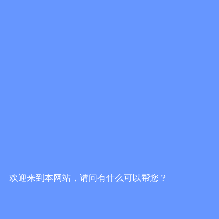
浙江杭州市上城区九洲路297号普大福地4幢903室
咨询热线: 0571-86731626
谱华信息技术（上海）有限公司(分公司)
上海市嘉定区江桥镇鹤友路118号虹桥致达中心309室
咨询热线: 021-59980288
合肥普华信息技术有限公司(分公司)
安徽省合肥市蜀山区怀宁路288号置地广场C座1809室
咨询热线: 0551-64482264
产品中心
欢迎来到本网站，请问有什么可以帮您？
2DCAD
大数据分析
3DCAD
参数化设计