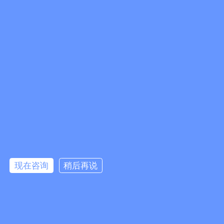
3DEXPERIENCE Works
产品可视化营销
电气设计
数字化沟通与交流
仿真分析
SOLIDWORKS高效工具
数据管理
DELMIAWORKS MES/MOM解决方
案
加工与制造
产品生命周期管理
SIMULIA现实仿真解决方案
关注微信公众号
现在咨询
稍后再说